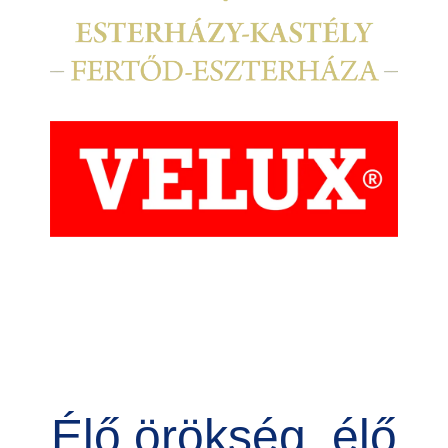
Kép
Élő örökség, élő