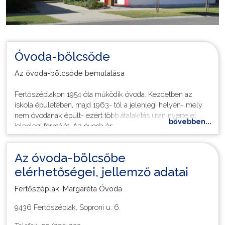
Óvoda-bölcsőde
Az óvoda-bölcsőde bemutatása
Fertőszéplakon 1954 óta működik óvoda. Kezdetben az
iskola épületében, majd 1963- tól a jelenlegi helyén- mely
nem óvodának épült- ezért több átalakítás után nyerte el
bővebben...
jelenlegi formáját. Az óvoda épületét a nevelési feladataink
megvalósításának figyelembevételével rendeztük be. A több
funkciót betöltő csoportszobáink alkalmasak a szabad
Az óvoda-bölcsőbe
játékra, a különböző tevékenységek végzésére, az
étkeztetésre és a pihenésre. Az átalakítás során célunk volt-
elérhetőségei, jellemző adatai
a tárgyi feltételek maximális biztosításán túl- egy családias,
Fertőszéplaki Margaréta Óvoda
szeretetteljes, biztonságérzetet adó, befogadó óvoda
megteremtése, ahova a gyermekek örömmel, jókedvűen
9436 Fertőszéplak, Soproni u. 6.
járnak, ahova a szülő szívesen hozza gyermekét, ahol a
gyermeki jogok tiszteletben tartását tartjuk a legfőbb