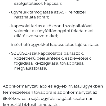
szolgáltatások kapcsán;
-
ügyfelek támogatása az ASP rendszer
használata során;
-
kapcsolattartás a központi szolgáltatóval,
valamint az ügyféltámogatói feladatokat
ellátó szervezetekkel;
-
intézhető ügyekkel kapcsolatos tájékoztatás;
-
SZEÜSZ-szel kapcsolatos panaszok,
közérdekű bejelentések, észrevételek
fogadása, kivizsgálása, továbbítása,
megválaszolása.
Az önkormányzati adó és egyéb hivatali ügyekben
természetesen továbbra is az önkormányzat az
illetékes, és a saját ügyfélszolgálati csatornán
keresztül biztosít támogatást.