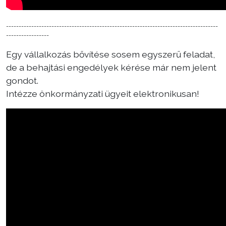
------------------------------------------------------------------------------------
-----------------
Egy vállalkozás bővítése sosem egyszerű feladat,
de a behajtási engedélyek kérése már nem jelent
gondot.
Intézze önkormányzati ügyeit elektronikusan!