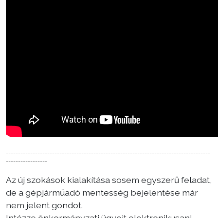
------------------------------------------------------------------------------------
-----------------
Az új szokások kialakítása sosem egyszerű feladat,
de a gépjárműadó mentesség bejelentése már
nem jelent gondot.
Intézze önkormányzati ügyeit elektronikusan!