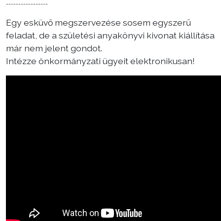
-----------------
Egy esküvő megszervezése sosem egyszerű
feladat, de a születési anyakönyvi kivonat kiállítása
már nem jelent gondot.
Intézze önkormányzati ügyeit elektronikusan!