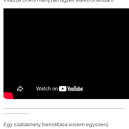
------------------------------------------------------------------------------------
-----------------
Egy szálláshely beindítása sosem egyszerű