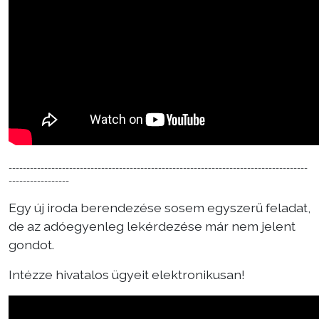
------------------------------------------------------------------------------------
-----------------
Egy új iroda berendezése sosem egyszerű feladat,
de az adóegyenleg lekérdezése már nem jelent
gondot.
Intézze hivatalos ügyeit elektronikusan!