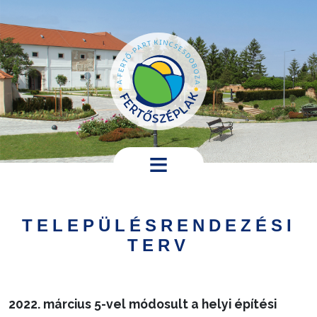
Ugrás a tartalomra
Hírek,
programok
TELEPÜLÉSRENDEZÉSI
Települési
TERV
információk
Turistáknak
2022. március 5-vel módosult a helyi építési
Pályázatok