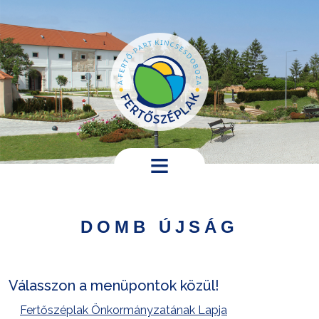
Ugrás a tartalomra
Hírek,
programok
DOMB ÚJSÁG
Települési
információk
Turistáknak
Válasszon a menüpontok közül!
Fertőszéplak Önkormányzatának Lapja
Pályázatok