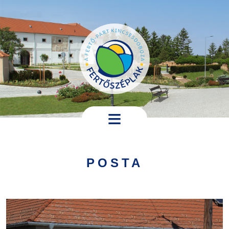
Ugrás a tartalomra
Hírek,
programok
POSTA
Települési
információk
Turistáknak
Pályázatok