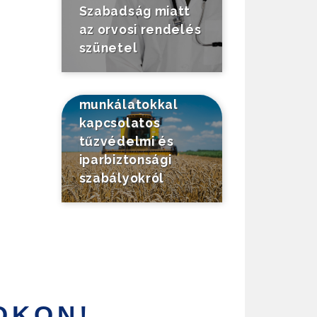
Szabadság miatt
az orvosi rendelés
szünetel
Tájékoztató a
mezőgazdasági
munkálatokkal
kapcsolatos
tűzvédelmi és
iparbiztonsági
szabályokról
OKON!