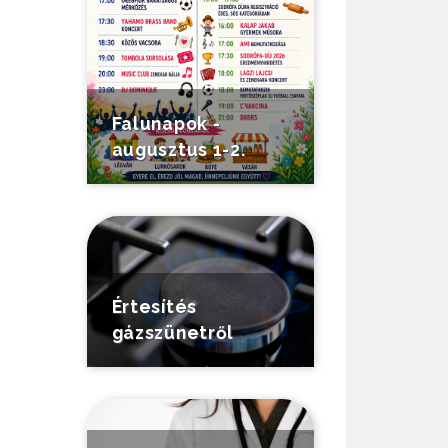
Falunapok -
augusztus 1-2.
Értesítés
gázszünetről