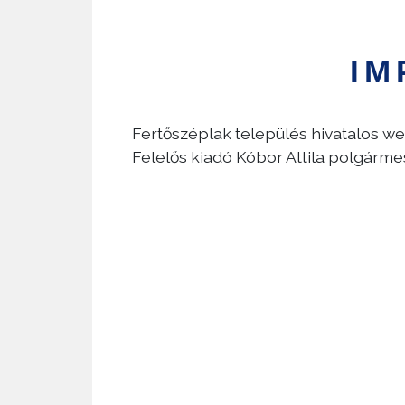
IM
Fertőszéplak település hivatalos we
Felelős kiadó Kóbor Attila polgármes