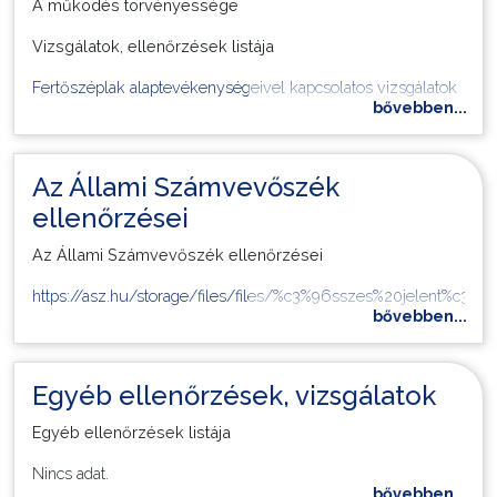
A működés törvényessége
Vizsgálatok, ellenőrzések listája
Választás
Fertőszéplak alaptevékenységeivel kapcsolatos vizsgálatok
bővebben...
Az Állami Számvevőszék
ellenőrzései
Az Állami Számvevőszék ellenőrzései
https://asz.hu/storage/files/files/%c3%96sszes%20jelent%c3%a
bővebben...
Egyéb ellenőrzések, vizsgálatok
Egyéb ellenőrzések listája
Nincs adat.
bővebben...