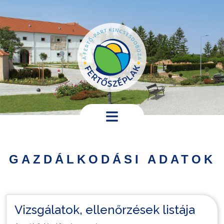
Ugrás a tartalomra
Hírek,
programok
GAZDÁLKODÁSI ADATOK
Települési
információk
Turistáknak
Vizsgálatok, ellenőrzések listája
Pályázatok