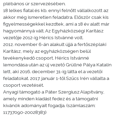
plébános úr szervezésében.
18 lelkes fiatal és kb. ennyi felnőtt vállalkozott az
akkor még ismeretlen feladatra. Először csak kis
figyelmességekkel kezdtek, ami a 18 év alatt már
hagyománnyá vált. Az Egyházközségi Karitász
vezetője 2012-ig Hérics Istvánné volt.
2012. november 6-án alakult újjá a fertőszéplaki
Karitász, mely az egyházközségen belül
tevékenykedő csoport. Hérics Istvánné
lemondása után az új vezető Grüllné Pálya Katalin
lett, aki 2016. december 31-ig látta el a vezetői
feladatokat. 2017. január 1-től Szűcs Irén vállalta a
csoport vezetését.
Anyagi támogató a Páter Szergiusz Alapítvány,
amely minden kiadást fedez és a támogatni
kívánók adományait fogadja. (számlaszám:
11737090-20028383)