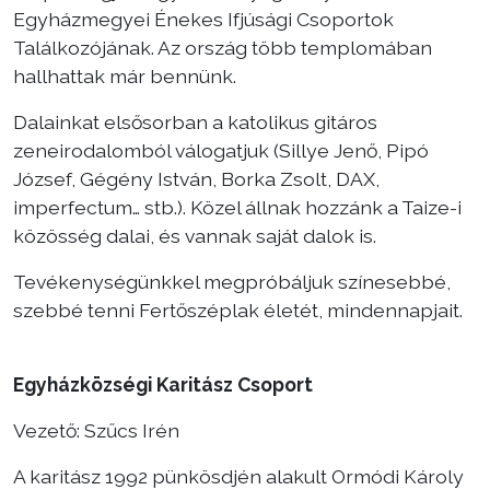
Egyházmegyei Énekes Ifjúsági Csoportok
Találkozójának. Az ország több templomában
hallhattak már bennünk.
Dalainkat elsősorban a katolikus gitáros
zeneirodalomból válogatjuk (Sillye Jenő, Pipó
József, Gégény István, Borka Zsolt, DAX,
imperfectum… stb.). Közel állnak hozzánk a Taize-i
közösség dalai, és vannak saját dalok is.
Tevékenységünkkel megpróbáljuk színesebbé,
szebbé tenni Fertőszéplak életét, mindennapjait.
Egyházközségi Karitász Csoport
Vezető: Szűcs Irén
A karitász 1992 pünkösdjén alakult Ormódi Károly