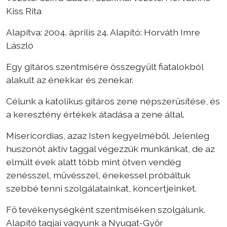
Kiss Rita
Választás
Alapítva: 2004. április 24. Alapító: Horváth Imre
László
Egy gitáros szentmisére összegyűlt fiatalokból
alakult az énekkar és zenekar.
Célunk a katolikus gitáros zene népszerűsítése, és
a keresztény értékek átadása a zene által.
Misericordias, azaz Isten kegyelméből. Jelenleg
huszonöt aktív taggal végezzük munkánkat, de az
elmúlt évek alatt több mint ötven vendég
zenésszel, művésszel, énekessel próbáltuk
szebbé tenni szolgálatainkat, koncertjeinket.
Fő tevékenységként szentmiséken szolgálunk.
Alapító tagjai vagyunk a Nyugat-Győr