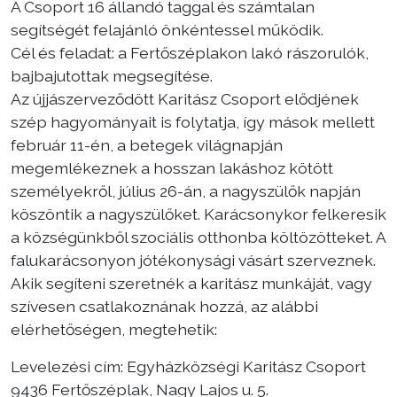
A Csoport 16 állandó taggal és számtalan
segítségét felajánló önkéntessel működik.
Cél és feladat: a Fertőszéplakon lakó rászorulók,
bajbajutottak megsegítése.
Az újjászerveződött Karitász Csoport elődjének
szép hagyományait is folytatja, így mások mellett
február 11-én, a betegek világnapján
megemlékeznek a hosszan lakáshoz kötött
személyekről, július 26-án, a nagyszülők napján
köszöntik a nagyszülőket. Karácsonykor felkeresik
a községünkből szociális otthonba költözötteket. A
falukarácsonyon jótékonysági vásárt szerveznek.
Akik segíteni szeretnék a karitász munkáját, vagy
szívesen csatlakoznának hozzá, az alábbi
elérhetőségen, megtehetik:
Levelezési cím: Egyházközségi Karitász Csoport
9436 Fertőszéplak, Nagy Lajos u. 5.