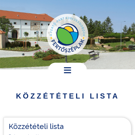
Ugrás a tartalomra
Hírek,
programok
KÖZZÉTÉTELI LISTA
Települési
információk
Turistáknak
Közzétételi lista
Pályázatok