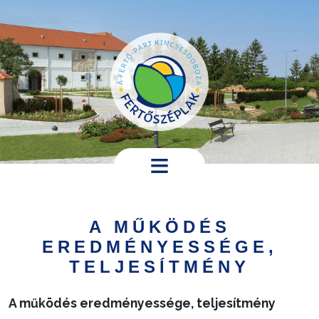
Ugrás a tartalomra
Hírek,
programok
A MŰKÖDÉS
Települési
EREDMÉNYESSÉGE,
információk
TELJESÍTMÉNY
Turistáknak
A működés eredményessége, teljesítmény
Pályázatok