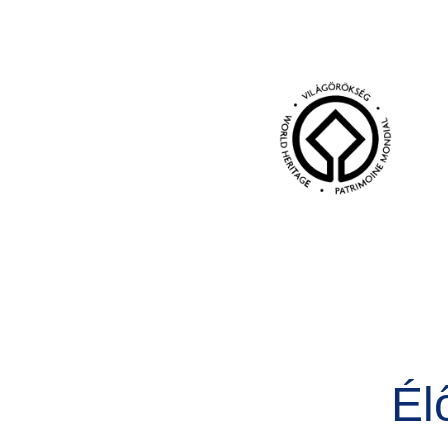
Kép
Él