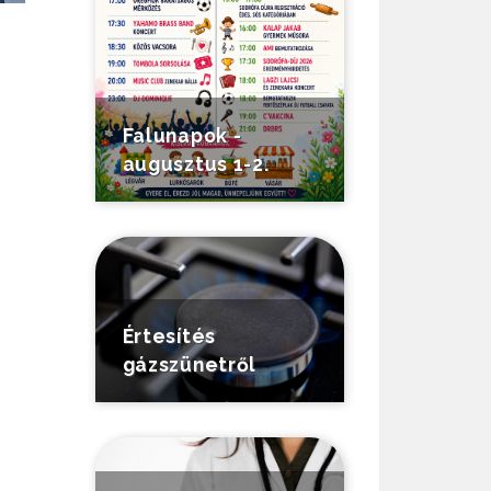
Falunapok -
augusztus 1-2.
Értesítés
gázszünetről