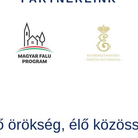
Kép
Kép
ő örökség, élő közös