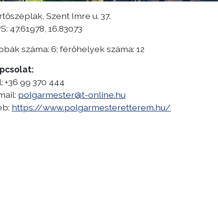
rtőszéplak, Szent Imre u. 37.
S: 47.61978, 16.83073
obák száma: 6; férőhelyek száma: 12
pcsolat:
l: +36 99 370 444
mail:
polgarmester@t-online.hu
eb:
https://www.polgarmesteretterem.hu/