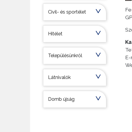
Fe
Civil- és sportélet
GP
Sz
Hitélet
Ka
Te
Településünkről
E-
W
Látnivalók
Domb újság