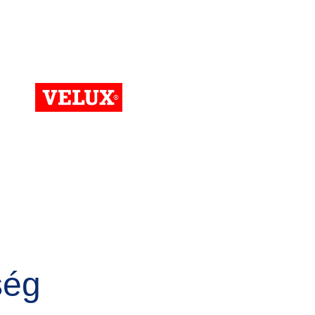
Kép
ség