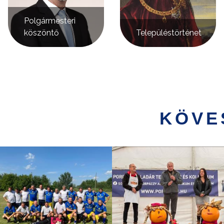
Polgármesteri
köszöntő
Településtörténet
KÖVE