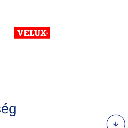
Kép
ség