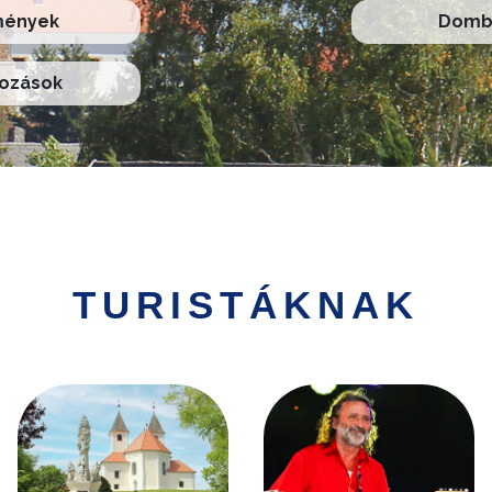
mények
Domb 
kozások
TURISTÁKNAK
Kép
Kép