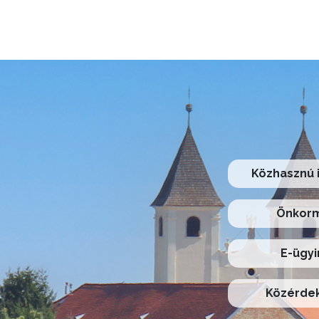
Közhasznú 
Önkorm
E-ügyi
Közérdek