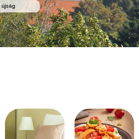
újság
Kép
Kép