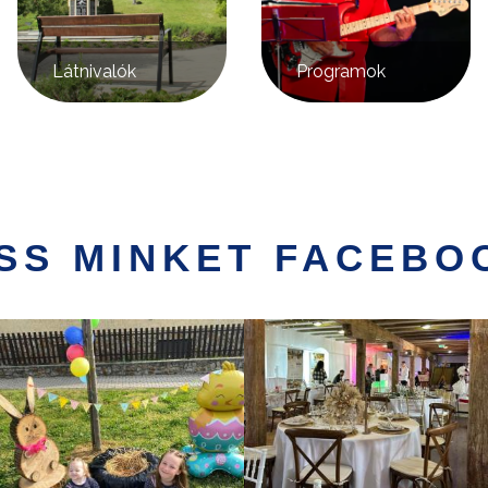
Látnivalók
Programok
SS MINKET FACEBO