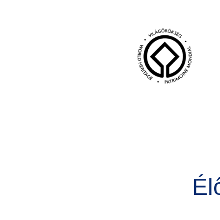
Kép
Él