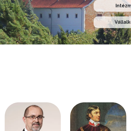
Intéz
Vállal
Kép
Kép