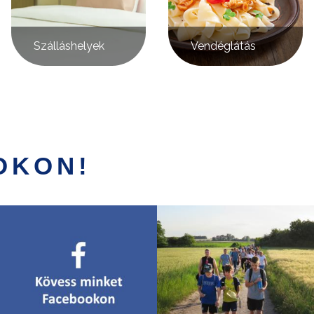
Szálláshelyek
Vendéglátás
OKON!