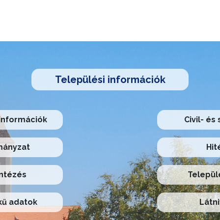
Települési információk
információk
Civil- és
ányzat
Hit
ntézés
Települ
ű adatok
Látni