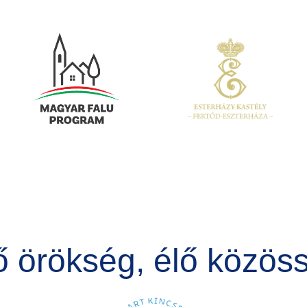
Kép
Kép
ő örökség, élő közös