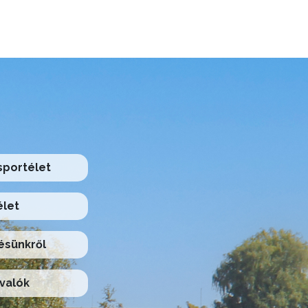
 sportélet
élet
ésünkről
valók