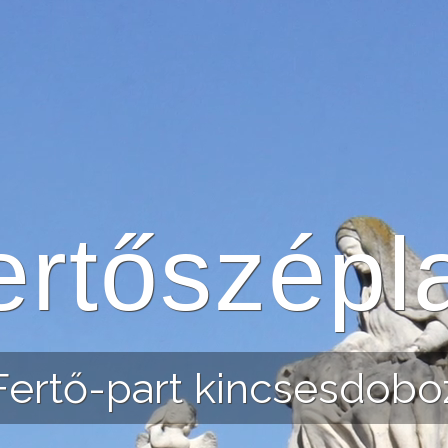
ertőszépl
Fertő-part kincsesdobo