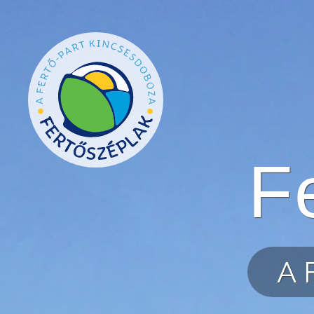
Ugrás a tartalomra
F
A 