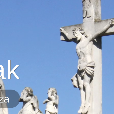
ak
za