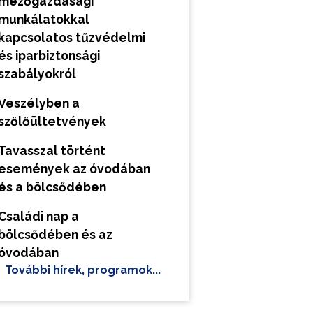
mezőgazdasági
munkálatokkal
kapcsolatos tűzvédelmi
és iparbiztonsági
szabályokról
Veszélyben a
szőlőültetvények
Tavasszal történt
események az óvodában
és a bölcsődében
Családi nap a
bölcsődében és az
óvodában
További hírek, programok...