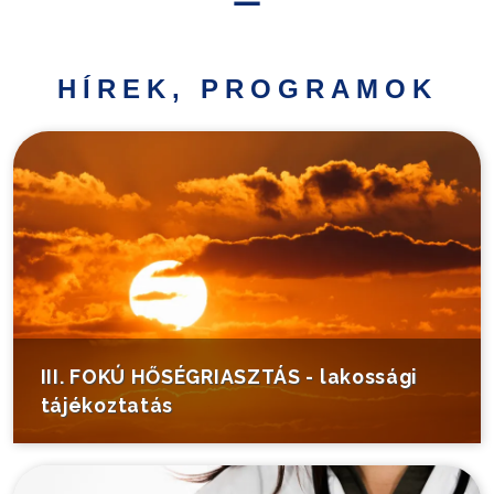
Hírek,
programok
HÍREK, PROGRAMOK
Települési
információk
Turistáknak
Pályázatok
Választás
III. FOKÚ HŐSÉGRIASZTÁS - lakossági
tájékoztatás