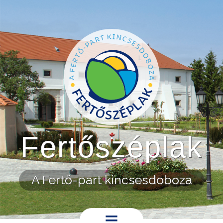
Ugrás a tartalomra
Fertőszéplak
A Fertő-part kincsesdoboza