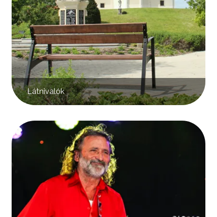
Látnivalók
Kép