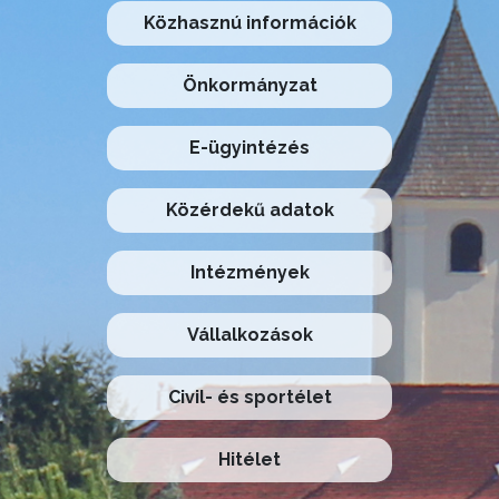
Közhasznú információk
Önkormányzat
E-ügyintézés
Közérdekű adatok
Intézmények
Vállalkozások
Civil- és sportélet
Hitélet