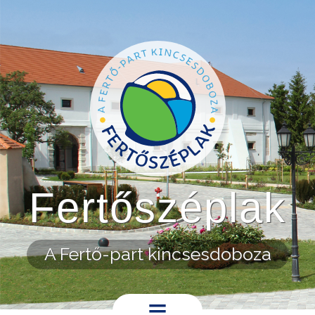
Ugrás a tartalomra
Fertőszéplak
A Fertő-part kincsesdoboza