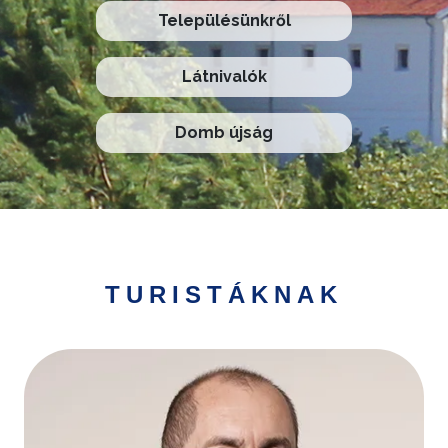
Településünkről
Látnivalók
Domb újság
TURISTÁKNAK
Kép