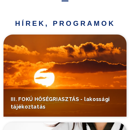
Hírek,
programok
HÍREK, PROGRAMOK
Települési
információk
Turistáknak
Pályázatok
Választás
III. FOKÚ HŐSÉGRIASZTÁS - lakossági
tájékoztatás