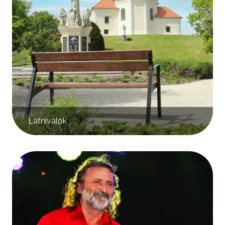
Látnivalók
Kép