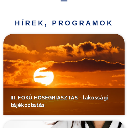
Hírek,
programok
HÍREK, PROGRAMOK
Települési
információk
Turistáknak
Pályázatok
Választás
III. FOKÚ HŐSÉGRIASZTÁS - lakossági
tájékoztatás