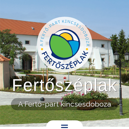
Ugrás a tartalomra
Fertőszéplak
A Fertő-part kincsesdoboza