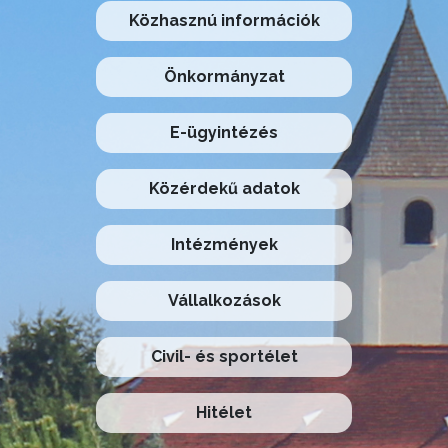
Közhasznú információk
Önkormányzat
E-ügyintézés
Közérdekű adatok
Intézmények
Vállalkozások
Civil- és sportélet
Hitélet