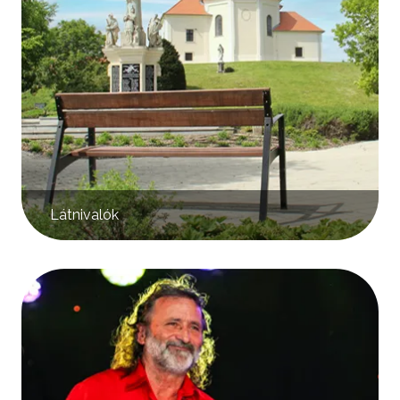
Látnivalók
Kép