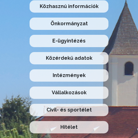
Közhasznú információk
Önkormányzat
E-ügyintézés
Közérdekű adatok
Intézmények
Vállalkozások
Civil- és sportélet
Hitélet