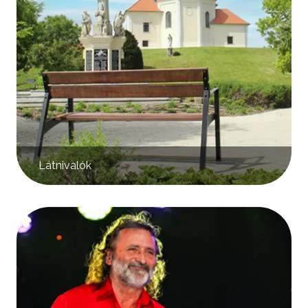
Látnivalók
Kép