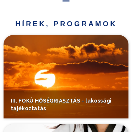
Hírek,
programok
HÍREK, PROGRAMOK
Települési
információk
Turistáknak
Pályázatok
Választás
III. FOKÚ HŐSÉGRIASZTÁS - lakossági
tájékoztatás