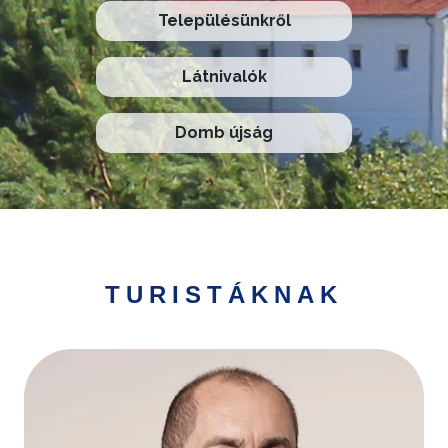
Településünkről
Látnivalók
Domb újság
TURISTÁKNAK
Kép