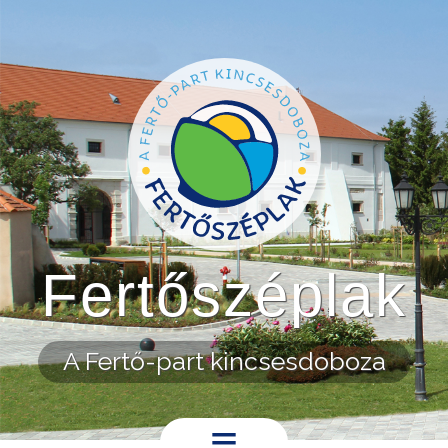
Ugrás a tartalomra
Fertőszéplak
A Fertő-part kincsesdoboza