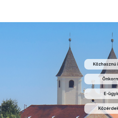
Közhasznú 
Önkorm
E-ügyi
Közérdek