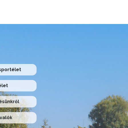
 sportélet
élet
ésünkről
valók