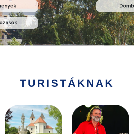
mények
Domb 
kozások
TURISTÁKNAK
Kép
Kép