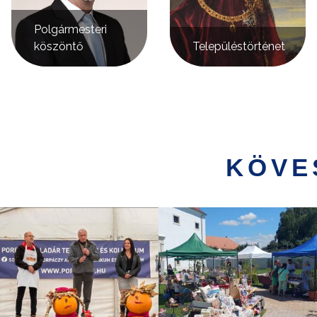
Polgármesteri
köszöntő
Településtörténet
KÖVE