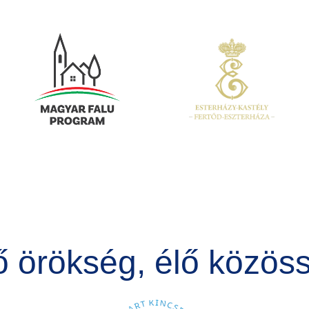
Kép
Kép
ő örökség, élő közös