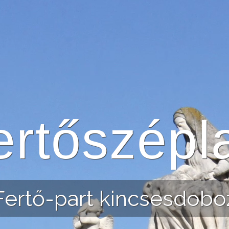
ertőszépl
Fertő-part kincsesdobo