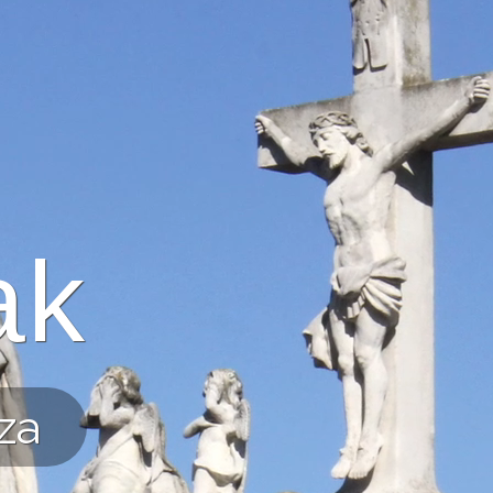
ak
za