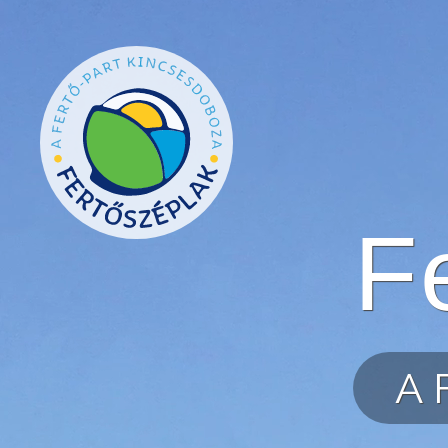
Ugrás a tartalomra
F
A 