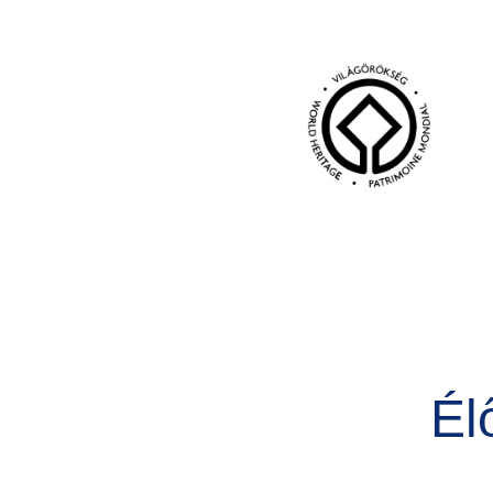
Kép
Él