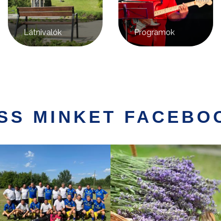
Látnivalók
Programok
SS MINKET FACEBO