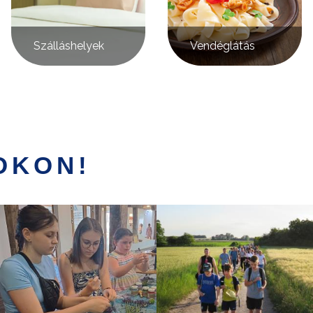
Szálláshelyek
Vendéglátás
OKON!