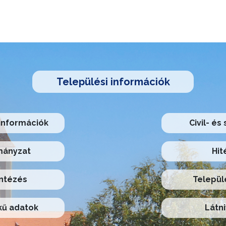
Települési információk
információk
Civil- és
ányzat
Hit
ntézés
Települ
ű adatok
Látni