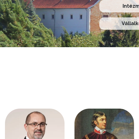
Intéz
Vállal
Kép
Kép