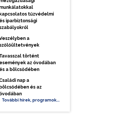
mezőgazdasági
munkálatokkal
kapcsolatos tűzvédelmi
és iparbiztonsági
szabályokról
Veszélyben a
szőlőültetvények
Tavasszal történt
események az óvodában
és a bölcsődében
Családi nap a
bölcsődében és az
óvodában
További hírek, programok...