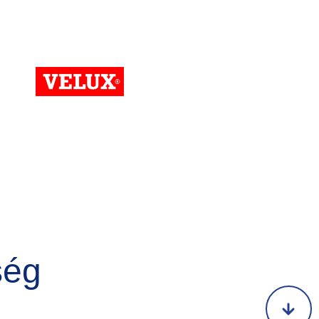
Kép
ség