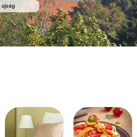
újság
Kép
Kép