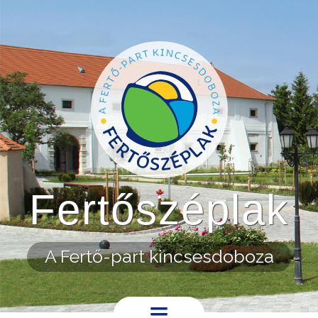
Ugrás a tartalomra
Fertőszéplak
A Fertő-part kincsesdoboza