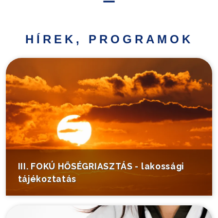
Hírek,
programok
HÍREK, PROGRAMOK
Települési
információk
Turistáknak
Pályázatok
Választás
III. FOKÚ HŐSÉGRIASZTÁS - lakossági
tájékoztatás