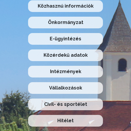
Közhasznú információk
Önkormányzat
E-ügyintézés
Közérdekű adatok
Intézmények
Vállalkozások
Civil- és sportélet
Hitélet