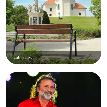
Látnivalók
Kép