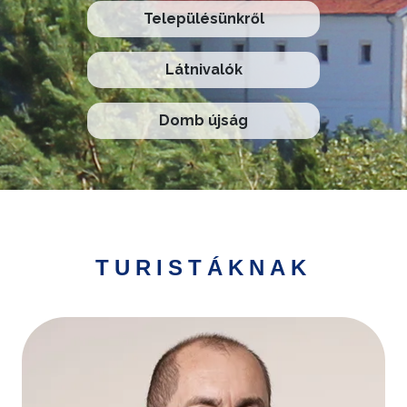
Településünkről
Látnivalók
Domb újság
TURISTÁKNAK
Kép